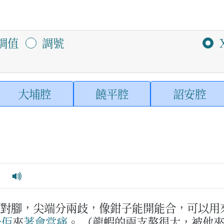
調值
調號
大埔腔
饒平腔
詔安腔
ab
一對腳，尖端分兩歧，像鉗子能開能合，可以用
分
佢
夾
著
會
當
痛
。
（龍蝦的兩支螯很大，被他