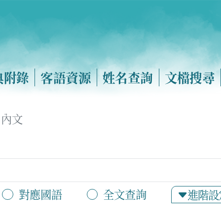
典附錄
客語資源
姓名查詢
文檔搜尋
內文
對應國語
全文查詢
進階設