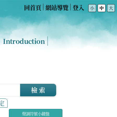
回首頁
網站導覽
登入
:::
小
中
大
Introduction
檢 索
定
聲調符號小鍵盤