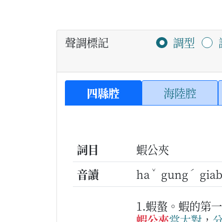
聲調標記
調型
四縣腔
海陸腔
詞目
蝦公夾
ˇ
ˊ
音讀
ha
gung
gi
1.蝦螯。蝦的第
蝦公夾
當大
對
，