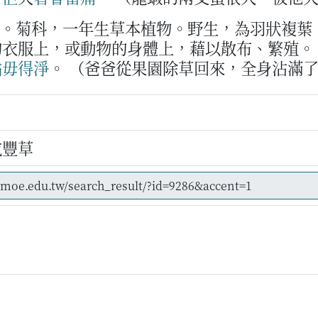
草。菊科，一年生草本植物。野生，為羽狀複葉
的衣服上，或動物的身體上，藉以散布、繁殖。
拈
毋得
淨
。
（爸爸從果園除草回來，全身沾滿
咸豐草