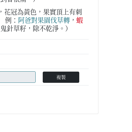
，花冠為黃色，果實頂上有刺
例：
阿爸
對
果
園
伐草
轉
，
蝦
了鬼針草籽，除不乾淨。）
複製