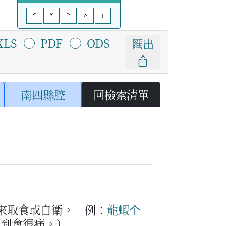
ˊ
ˇ
ˋ
^
+
XLS
PDF
ODS
匯出
南四縣腔
回檢索清單
來取食或自衛。
例：
龍蝦
个
夾到會很痛。）