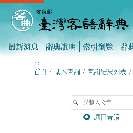
最新消息
辭典說明
索引瀏覽
辭
:::
首頁
基本查詢
查詢結果列表
詞目音讀