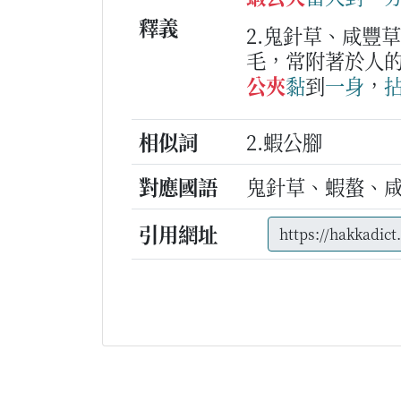
釋義
2.鬼針草、咸豐
毛，常附著於人
公夾
黏
到
一身
，
相似詞
2.蝦公腳
對應國語
鬼針草、蝦螯、
引用網址