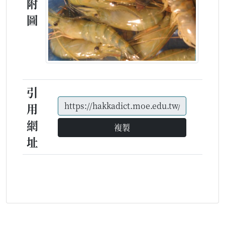
附
圖
引
用
網
複製
址