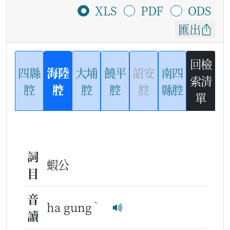
XLS
PDF
ODS
匯出
回檢
四縣
海陸
大埔
饒平
詔安
南四
索清
腔
腔
腔
腔
腔
縣腔
單
詞
蝦公
目
音
ˋ
ha gung
讀