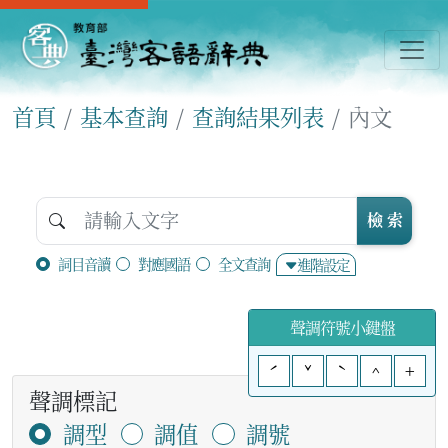
首頁
基本查詢
查詢結果列表
內文
檢 索
詞目音讀
對應國語
全文查詢
進階設定
聲調符號小鍵盤
ˊ
ˇ
ˋ
^
+
聲調標記
調型
調值
調號