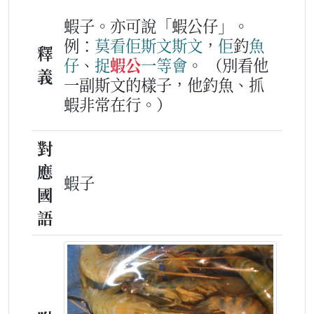
蝦子。亦可說「蝦公仔」。
例：
莫
看
佢
斯文
斯文
，
佢
釣
魚
釋
仔
、
捉
蝦公
一等
會
。
（別看他
義
一副斯文的樣子，他釣魚、抓
蝦非常在行。）
對
應
蝦子
國
語