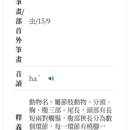
筆
畫/
部
虫/15/9
首
外
筆
畫
音
ˇ
ha
讀
動物名。屬節肢動物。分頭、
胸、腹三部。尾長，頭部有長
釋
短兩對觸鬚，腹部狹長分為數
個環節，每一環節有橈腳一
義