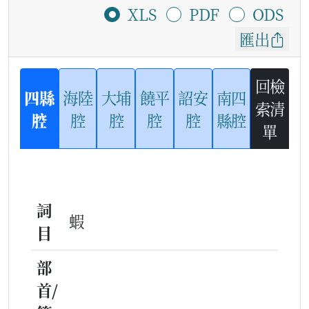
XLS
PDF
ODS
匯出
回檢
四縣
海陸
大埔
饒平
詔安
南四
索清
腔
腔
腔
腔
腔
縣腔
單
詞
蝦
目
部
首/