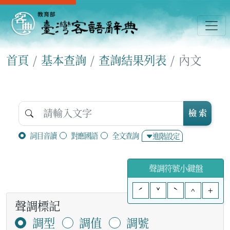
首頁
基本查詢
查詢結果列表
內文
檢 索
詞目音讀
對應國語
全文查詢
進階設定
聲調符號小鍵盤
ˊ
ˇ
ˋ
^
+
聲調標記
調型
調值
調號