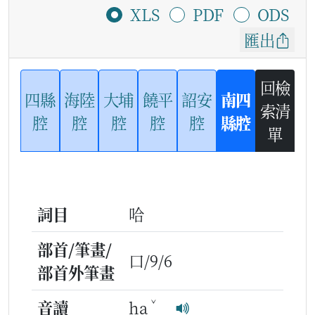
XLS
PDF
ODS
匯出
回檢
四縣
海陸
大埔
饒平
詔安
南四
索清
腔
腔
腔
腔
腔
縣腔
單
詞目
哈
部首/筆畫/
口/9/6
部首外筆畫
ˇ
音讀
ha