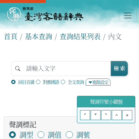
首頁
基本查詢
查詢結果列表
內文
檢 索
詞目音讀
對應國語
全文查詢
進階設定
聲調符號小鍵盤
ˊ
ˇ
ˋ
^
+
聲調標記
調型
調值
調號