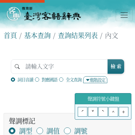
首頁
基本查詢
查詢結果列表
內文
檢 索
詞目音讀
對應國語
全文查詢
進階設定
聲調符號小鍵盤
ˊ
ˇ
ˋ
^
+
聲調標記
調型
調值
調號