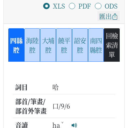
XLS
PDF
ODS
匯出
回檢
四縣
海陸
大埔
饒平
詔安
南四
索清
腔
腔
腔
腔
腔
縣腔
單
詞目
哈
部首/筆畫/
口/9/6
部首外筆畫
ˇ
音讀
ha