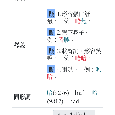
擬
1.形容張口舒
氣。
例：
哈
氣
。
擬
2.彎下身子。
例：
哈
腰
。
釋義
擬
3.狀聲詞。形容笑
聲。
例：
哈
哈
。
擬
4.喇叭。
例：
叭
哈
。
ˊ
哈
(9276) ha
哈
同形詞
(9317) had