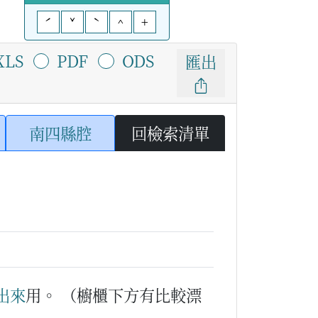
ˊ
ˇ
ˋ
^
+
XLS
PDF
ODS
匯出
南四縣腔
回檢索清單
出來
用。
（櫥櫃下方有比較漂