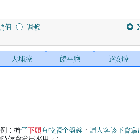
調值
調號
大埔腔
饒平腔
詔安腔
例：櫥
仔
下頭
有
較
靚
个
盤
碗
，
請
人客
該下
會
拿
的時候會拿出來用。）