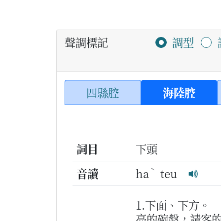
聲調標記
調型
四縣腔
海陸腔
詞目
下頭
ˋ
音讀
ha
teu
1.下面、下方。
亮的碗盤，請客