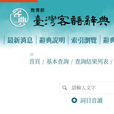
最新消息
辭典說明
索引瀏覽
辭
:::
首頁
基本查詢
查詢結果列表
詞目音讀