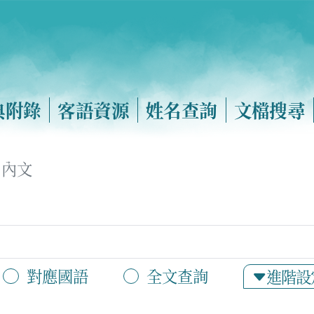
典附錄
客語資源
姓名查詢
文檔搜尋
內文
對應國語
全文查詢
進階設