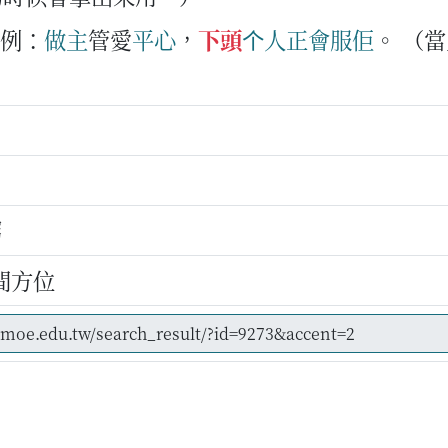
例：
做主
管愛
平心
，
下頭
个
人
正會
服
佢
。
（當
屬
間方位