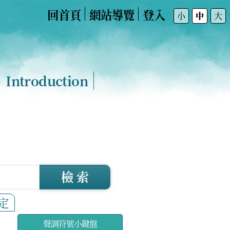
回首頁
網站導覽
登入
:::
小
中
大
Introduction
檢 索
定
聲調符號小鍵盤