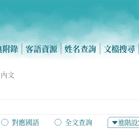
典附錄
客語資源
姓名查詢
文檔搜尋
內文
對應國語
全文查詢
進階設