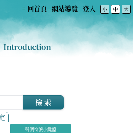
回首頁
網站導覽
登入
:::
小
中
大
Introduction
檢 索
定
聲調符號小鍵盤