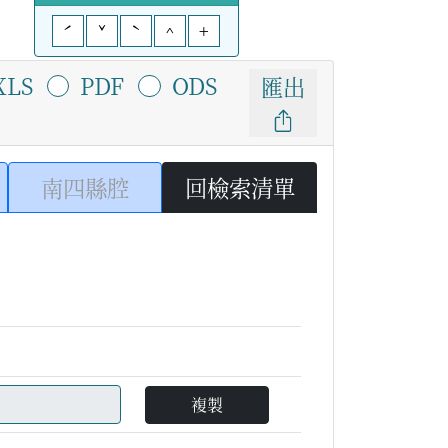
ˊ
ˇ
ˋ
^
+
XLS
PDF
ODS
匯出
南四縣腔
回檢索清單
複製