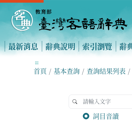
最新消息
辭典說明
索引瀏覽
辭
:::
首頁
基本查詢
查詢結果列表
詞目音讀