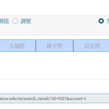
調值
調號
大埔腔
饒平腔
詔安腔