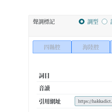
聲調標記
調型
四縣腔
海陸腔
詞目
音讀
引用網址