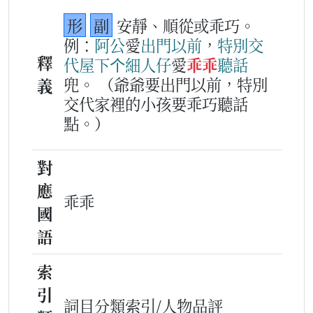
形
副
安靜、順從或乖巧。
例：
阿公
愛
出門
以前
，
特別
交
釋
代
屋下
个
細人仔
愛
乖乖
聽話
兜。
（爺爺要出門以前，特別
義
交代家裡的小孩要乖巧聽話
點。）
對
應
乖乖
國
語
索
引
詞目分類索引/人物品評