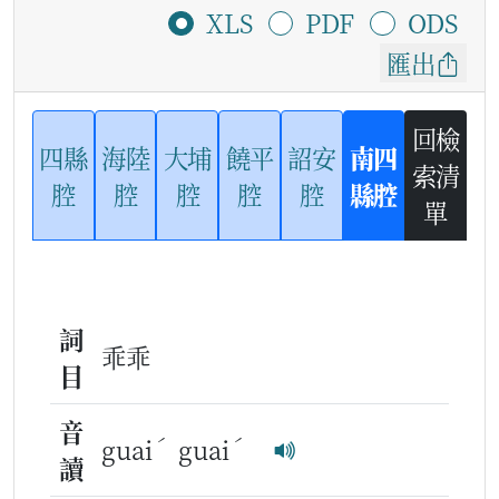
XLS
PDF
ODS
匯出
回檢
四縣
海陸
大埔
饒平
詔安
南四
索清
腔
腔
腔
腔
腔
縣腔
單
詞
乖乖
目
音
ˊ
ˊ
guai
guai
讀