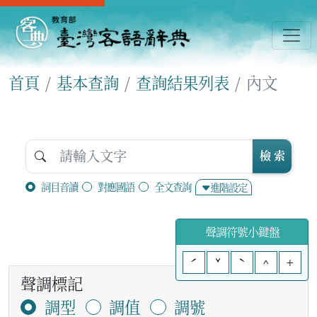
首頁
基本查詢
查詢結果列表
內文
檢 索
詞目音讀
對應國語
全文查詢
進階設定
聲調符號小鍵盤
ˊ
ˇ
ˋ
^
+
聲調標記
調型
調值
調號