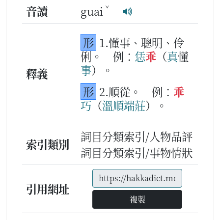
ˇ
音讀
guai
形
1.懂事、聰明、伶
俐。
例：
恁
乖
（
真
懂
事
）。
釋義
形
2.順從。
例：
乖
巧
（
溫
順
端莊
）。
詞目分類索引/人物品評
索引類別
詞目分類索引/事物情狀
引用網址
複製