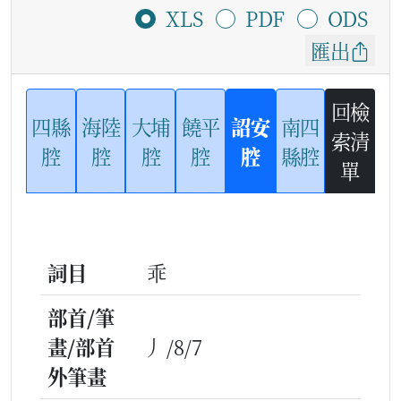
XLS
PDF
ODS
匯出
回檢
四縣
海陸
大埔
饒平
詔安
南四
索清
腔
腔
腔
腔
腔
縣腔
單
詞目
乖
部首/筆
畫/部首
丿/8/7
外筆畫