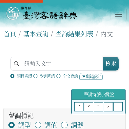
首頁
基本查詢
查詢結果列表
內文
檢 索
詞目音讀
對應國語
全文查詢
進階設定
聲調符號小鍵盤
ˊ
ˇ
ˋ
^
+
聲調標記
調型
調值
調號