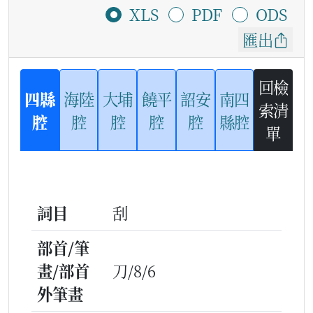
XLS
PDF
ODS
匯出
回檢
四縣
海陸
大埔
饒平
詔安
南四
索清
腔
腔
腔
腔
腔
縣腔
單
詞目
刮
部首/筆
畫/部首
刀/8/6
外筆畫