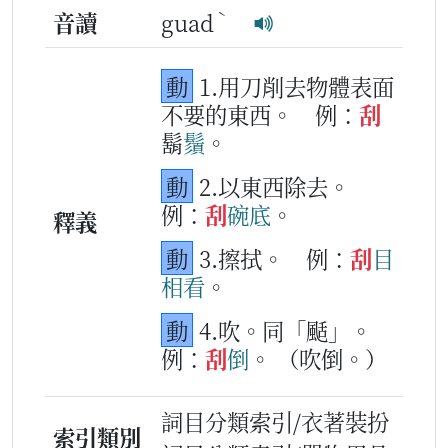
ˋ
音讀
guad
動
1.用刀削去物體表面
不要的東西。
例：
刮
鬍
鬚
。
動
2.以東西除去。
例：
刮
碗
底
。
釋義
動
3.擦拭。
例：
刮
目
相
看
。
動
4.吹。同「颳」。
例：
刮
倒
。
（吹倒。）
詞目分類索引/衣著裝扮
索引類別