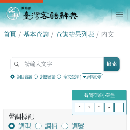
首頁
基本查詢
查詢結果列表
內文
檢 索
詞目音讀
對應國語
全文查詢
進階設定
聲調符號小鍵盤
ˊ
ˇ
ˋ
^
+
聲調標記
調型
調值
調號