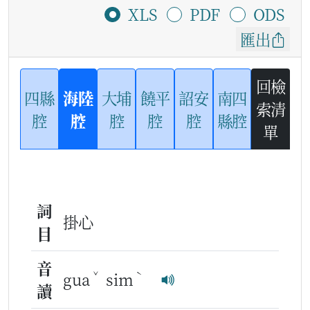
XLS
PDF
ODS
匯出
回檢
四縣
海陸
大埔
饒平
詔安
南四
索清
腔
腔
腔
腔
腔
縣腔
單
詞
掛心
目
音
ˇ
ˋ
gua
sim
讀