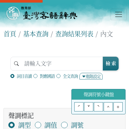
首頁
基本查詢
查詢結果列表
內文
檢 索
詞目音讀
對應國語
全文查詢
進階設定
聲調符號小鍵盤
ˊ
ˇ
ˋ
^
+
聲調標記
調型
調值
調號