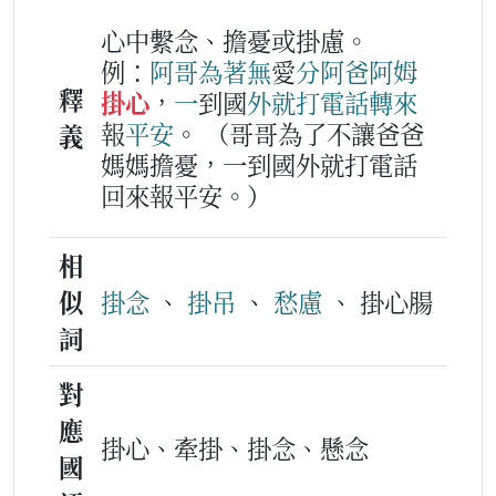
心中繫念、擔憂或掛慮。
例：
阿哥
為著
無
愛
分
阿爸
阿姆
釋
掛心
，
一
到國
外
就
打
電話
轉
來
報
平安
。
（哥哥為了不讓爸爸
義
媽媽擔憂，一到國外就打電話
回來報平安。）
相
似
掛念
、
掛吊
、
愁慮
、 掛心腸
詞
對
應
掛心、牽掛、掛念、懸念
國