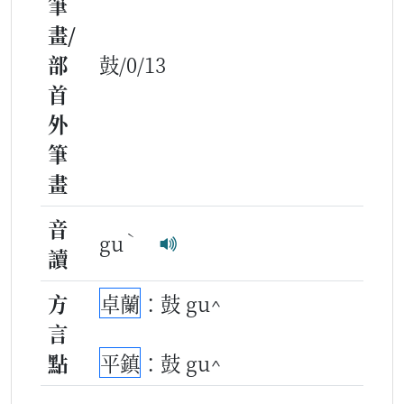
筆
畫/
部
鼓/0/13
首
外
筆
畫
音
ˋ
gu
讀
方
卓蘭
：鼓 gu^
言
點
平鎮
：鼓 gu^