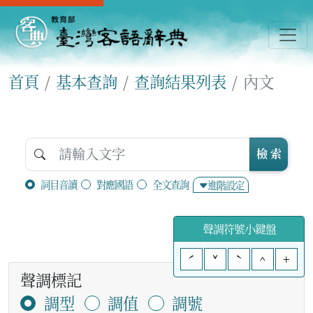
首頁
基本查詢
查詢結果列表
內文
檢 索
詞目音讀
對應國語
全文查詢
進階設定
聲調符號小鍵盤
ˊ
ˇ
ˋ
^
+
聲調標記
調型
調值
調號