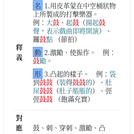
名
1.用皮革蒙在中空桶狀物
上所製成的打擊樂器。
例：
大
鼓
、
起
鼓
（
揚
起
鼓
聲
，
表示
戲曲
即
將
開
演
）、
鑼
鼓
點
（節拍）
釋
動
2.激勵、使振作。
例：
義
鼓
勵
。
形
3.凸起的樣子。
例：
袋
到
鼓
鼓
（
裝
得
鼓
鼓
的
）、
肚
屎
鼓
鼓
（
肚
子
脹
脹
的
）、弳
弳
鼓
鼓
（飽滿充實）
對
應
鼓、刺、穿刺、激勵、凸