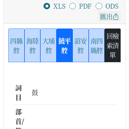
XLS
PDF
ODS
匯出
回檢
四縣
海陸
大埔
饒平
詔安
南四
索清
腔
腔
腔
腔
腔
縣腔
單
詞
鼓
目
部
首/