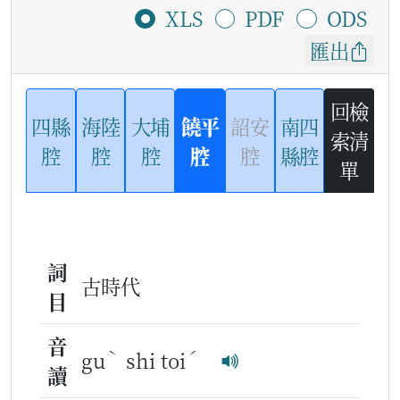
XLS
PDF
ODS
匯出
回檢
四縣
海陸
大埔
饒平
詔安
南四
索清
腔
腔
腔
腔
腔
縣腔
單
詞
古時代
目
音
ˋ
ˊ
gu
shi toi
讀