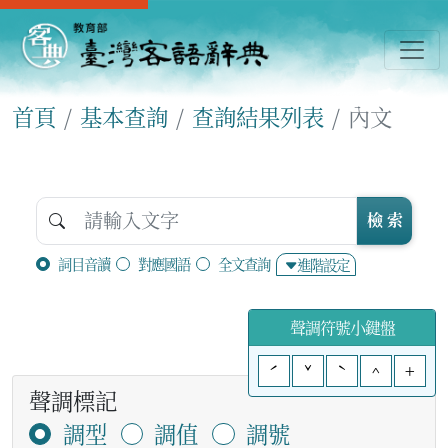
首頁
基本查詢
查詢結果列表
內文
檢 索
詞目音讀
對應國語
全文查詢
進階設定
聲調符號小鍵盤
ˊ
ˇ
ˋ
^
+
聲調標記
調型
調值
調號