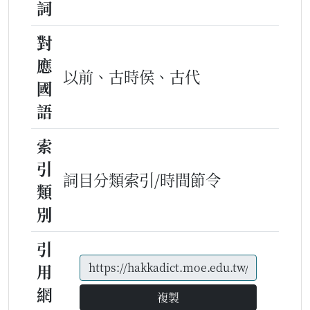
詞
對
應
以前、古時侯、古代
國
語
索
引
詞目分類索引/時間節令
類
別
引
用
網
複製