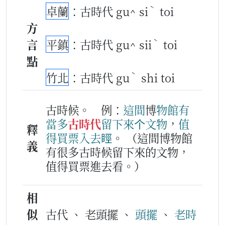
ˋ
卓蘭
：古時代 gu^ si
toi
方
ˋ
言
平鎮
：古時代 gu^ sii
toi
點
ˋ
竹北
：古時代 gu
shi toi
古時候。
例：
這
間
博
物
館
有
當多
古時代
留
下
來
个
文物
，
值
釋
得
買
票
入去
䀴
。
（這間博物館
義
有很多古時候留下來的文物，
值得買票進去看。）
相
似
古代 、 老頭擺 、
頭擺
、
老時