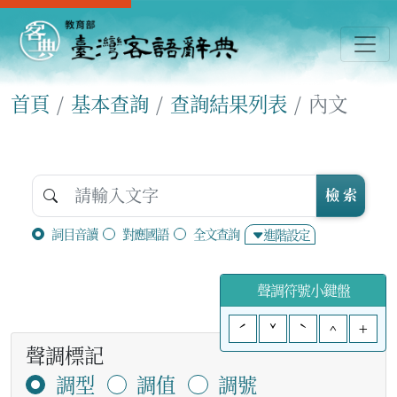
首頁
基本查詢
查詢結果列表
內文
檢 索
詞目音讀
對應國語
全文查詢
進階設定
聲調符號小鍵盤
ˊ
ˇ
ˋ
^
+
聲調標記
調型
調值
調號