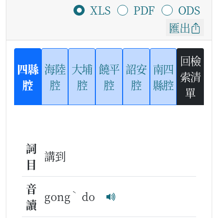
XLS
PDF
ODS
匯出
回檢
四縣
海陸
大埔
饒平
詔安
南四
索清
腔
腔
腔
腔
腔
縣腔
單
詞
講到
目
音
ˋ
gong
do
讀