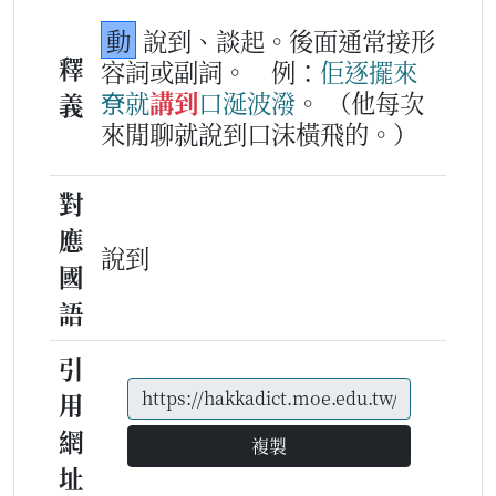
動
說到、談起。後面通常接形
釋
容詞或副詞。
例：
佢
逐擺
來
尞
就
講到
口涎波潑
。
（他每次
義
來閒聊就說到口沫橫飛的。）
對
應
說到
國
語
引
用
網
複製
址