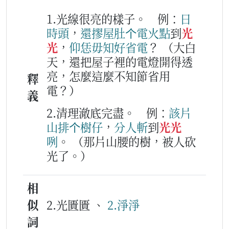
1.光線很亮的樣子。
例：
日
時頭
，
還
摎
屋肚
个
電火
點
到
光
光
，
仰
恁
毋知
好
省
電
？
（大白
天，還把屋子裡的電燈開得透
亮，怎麼這麼不知節省用
釋
電？）
義
2.清理澈底完盡。
例：
該片
山排
个
樹仔
，
分
人
斬
到
光光
咧
。
（那片山腰的樹，被人砍
光了。）
相
似
2.光匱匱 、
2.淨淨
詞