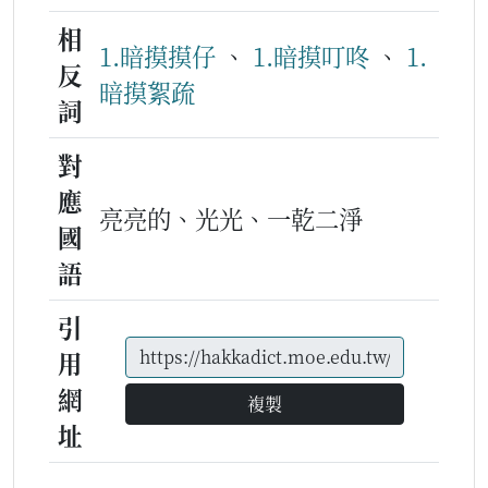
相
1.暗摸摸仔
、
1.暗摸叮咚
、
1.
反
暗摸絮疏
詞
對
應
亮亮的、光光、一乾二淨
國
語
引
用
網
複製
址