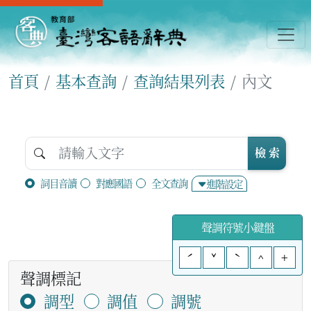
首頁
基本查詢
查詢結果列表
內文
檢 索
詞目音讀
對應國語
全文查詢
進階設定
聲調符號小鍵盤
ˊ
ˇ
ˋ
^
+
聲調標記
調型
調值
調號