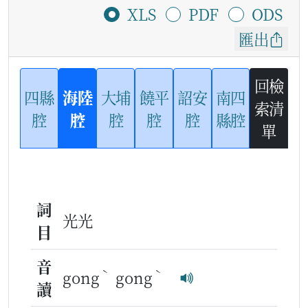
XLS
PDF
ODS
匯出
回檢
四縣
海陸
大埔
饒平
詔安
南四
索清
腔
腔
腔
腔
腔
縣腔
單
詞
光光
目
音
ˋ
ˋ
gong
gong
讀