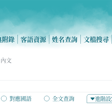
典附錄
客語資源
姓名查詢
文檔搜尋
內文
對應國語
全文查詢
進階設