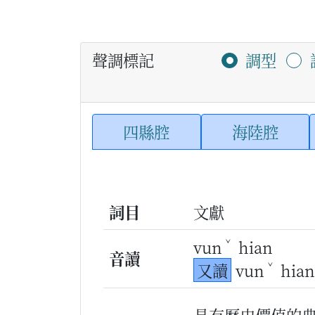
聲調標記
調型
四縣腔
海陸腔
詞目
文獻
ˇ
vun
hian
音讀
ˇ
又讀
vun
hian