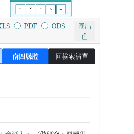
ˊ
ˇ
ˋ
^
+
XLS
PDF
ODS
匯出
南四縣腔
回檢索清單