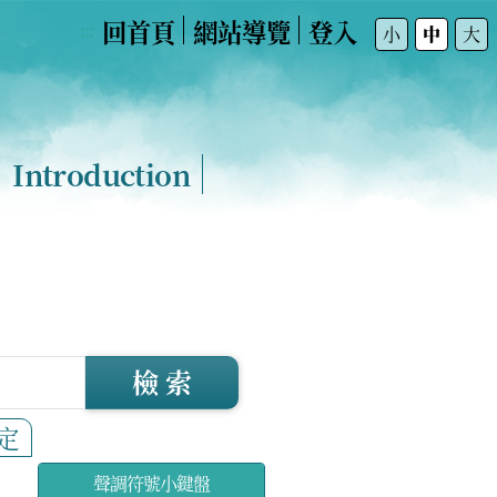
回首頁
網站導覽
登入
:::
小
中
大
Introduction
檢 索
定
聲調符號小鍵盤