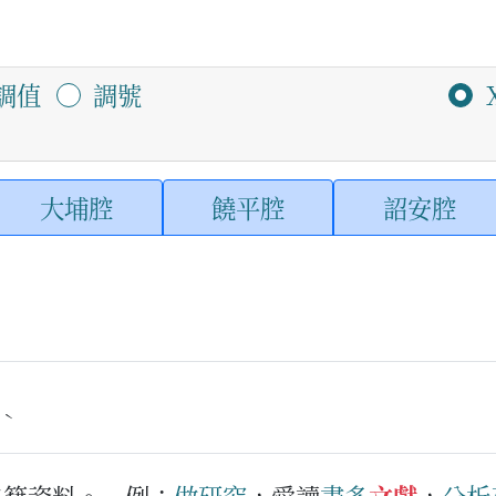
調值
調號
大埔腔
饒平腔
詔安腔
ˋ