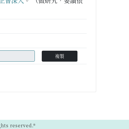
正會
深
入
。
（做研究，要讀很
複製
ts reserved.®