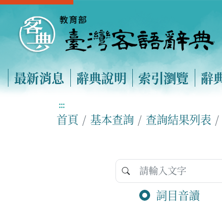
最新消息
辭典說明
索引瀏覽
辭
:::
首頁
基本查詢
查詢結果列表
詞目音讀