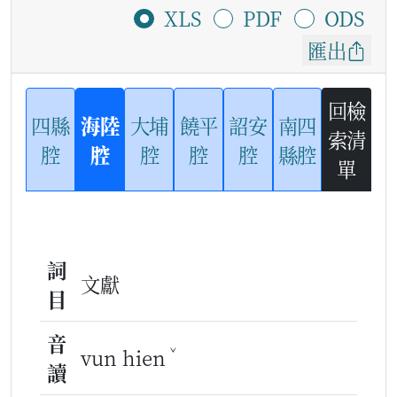
XLS
PDF
ODS
匯出
回檢
四縣
海陸
大埔
饒平
詔安
南四
索清
腔
腔
腔
腔
腔
縣腔
單
詞
文獻
目
音
ˇ
vun hien
讀