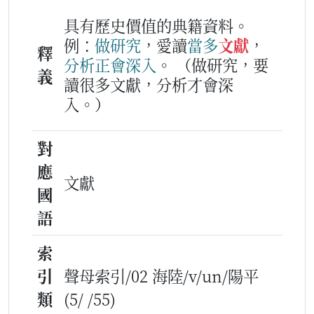
具有歷史價值的典籍資料。
例：
做
研究
，愛讀
當多
文獻
，
釋
分析
正會
深
入
。
（做研究，要
義
讀很多文獻，分析才會深
入。）
對
應
文獻
國
語
索
引
聲母索引/02 海陸/v/un/陽平
類
(5/ /55)