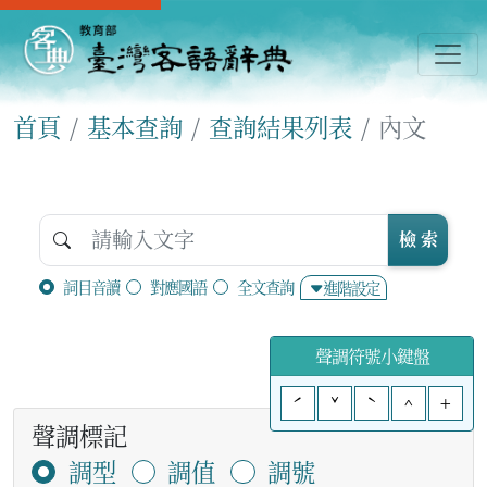
首頁
基本查詢
查詢結果列表
內文
檢 索
詞目音讀
對應國語
全文查詢
進階設定
聲調符號小鍵盤
ˊ
ˇ
ˋ
^
+
聲調標記
調型
調值
調號