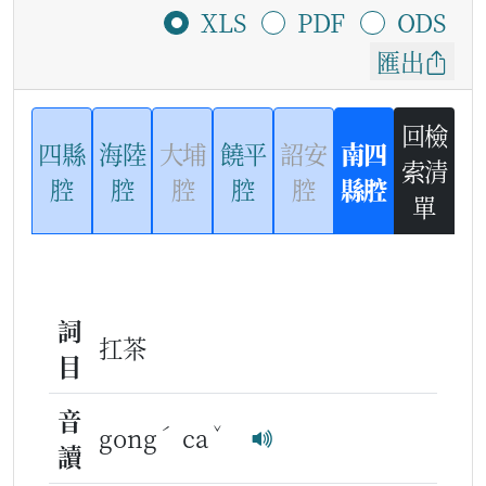
XLS
PDF
ODS
匯出
回檢
四縣
海陸
大埔
饒平
詔安
南四
索清
腔
腔
腔
腔
腔
縣腔
單
詞
扛茶
目
音
ˊ
ˇ
gong
ca
讀