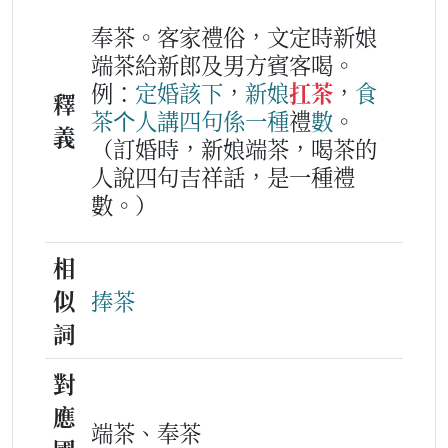
奉茶。客家禮俗，文定時新娘
端茶給新郎及男方賓客喝。
例：
定婚
該下
，
新娘
扛茶
，
食
釋
茶
个
人
講四句
係
一
種
禮
數
。
義
（訂婚時，新娘端茶，喝茶的
人說四句吉祥話，是一種禮
數。）
相
似
捧茶
詞
對
應
端茶、奉茶