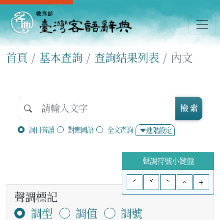
首頁
基本查詢
查詢結果列表
內文
檢 索
詞目音讀
對應國語
全文查詢
進階設定
聲調符號小鍵盤
ˊ
ˇ
ˋ
^
+
聲調標記
調型
調值
調號