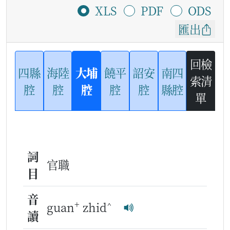
XLS
PDF
ODS
匯出
回檢
四縣
海陸
大埔
饒平
詔安
南四
索清
腔
腔
腔
腔
腔
縣腔
單
詞
官職
目
音
+
^
guan
zhid
讀