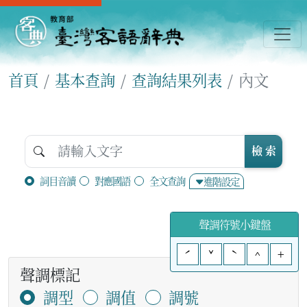
首頁
基本查詢
查詢結果列表
內文
檢 索
詞目音讀
對應國語
全文查詢
進階設定
聲調符號小鍵盤
ˊ
ˇ
ˋ
^
+
聲調標記
調型
調值
調號