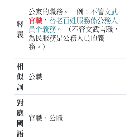
公家的職務。
例：
不
管
文武
官職
，
替
老百姓
服務
係
公
務
人
釋
員
个
義務
。
（不管文武官職，
義
為民服務是公務人員的義
務。）
相
似
公職
詞
對
應
官職、公職
國
語