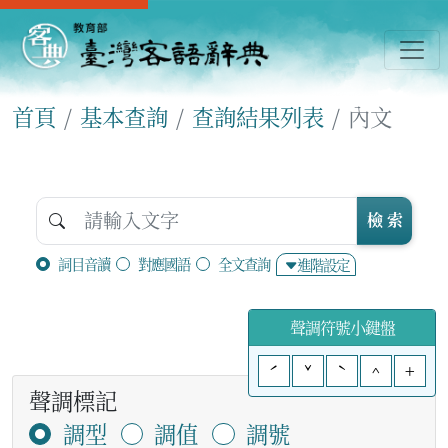
首頁
基本查詢
查詢結果列表
內文
檢 索
詞目音讀
對應國語
全文查詢
進階設定
聲調符號小鍵盤
ˊ
ˇ
ˋ
^
+
聲調標記
調型
調值
調號