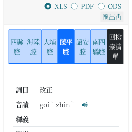
XLS
PDF
ODS
匯出
回檢
四縣
海陸
大埔
饒平
詔安
南四
索清
腔
腔
腔
腔
腔
縣腔
單
詞目
改正
ˋ
ˋ
音讀
goi
zhin
釋義