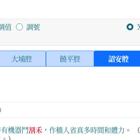
調值
調號
大埔腔
饒平腔
詔安腔
時
有
機器
鬥
割禾
，
作穡人
省
真多
時間
和
體
力
。
力。）