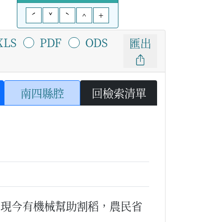
ˊ
ˇ
ˋ
^
+
XLS
PDF
ODS
匯出
南四縣腔
回檢索清單
（現今有機械幫助割稻，農民省