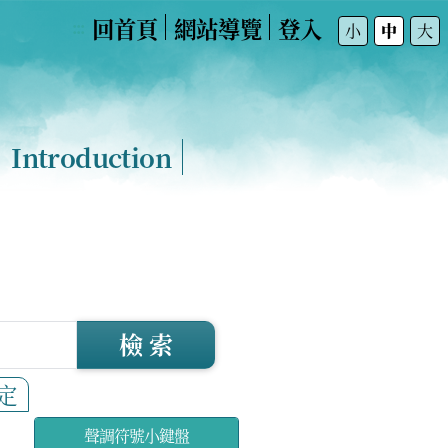
回首頁
網站導覽
登入
:::
小
中
大
Introduction
檢 索
定
聲調符號小鍵盤