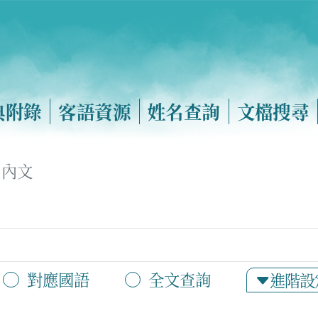
典附錄
客語資源
姓名查詢
文檔搜尋
內文
對應國語
全文查詢
進階設