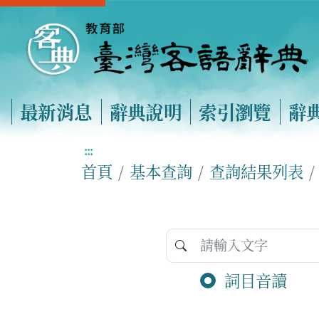
最新消息
辭典說明
索引瀏覽
辭
:::
首頁
基本查詢
查詢結果列表
詞目音讀