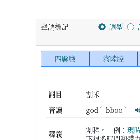
聲調標記
調型
四縣腔
海陸腔
詞目
割禾
ˊ
ˋ
音讀
god
bboo
割稻。
例：
現
釋義
下很多時間和體