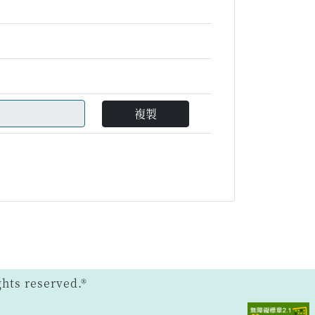
複製
ts reserved.®