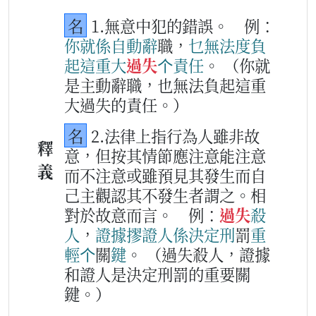
名
1.無意中犯的錯誤。
例：
你
就
係
自動
辭
職，
乜
無法度
負
起
這
重大
過失
个
責任
。
（你就
是主動辭職，也無法負起這重
大過失的責任。）
名
2.法律上指行為人雖非故
釋
意，但按其情節應注意能注意
義
而不注意或雖預見其發生而自
己主觀認其不發生者謂之。相
對於故意而言。
例：
過失
殺
人
，
證據
摎
證人
係
決定
刑
罰
重
輕
个
關
鍵
。
（過失殺人，證據
和證人是決定刑罰的重要關
鍵。）