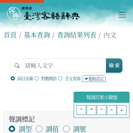
首頁
基本查詢
查詢結果列表
內文
檢 索
詞目音讀
對應國語
全文查詢
進階設定
聲調符號小鍵盤
ˊ
ˇ
ˋ
^
+
聲調標記
調型
調值
調號