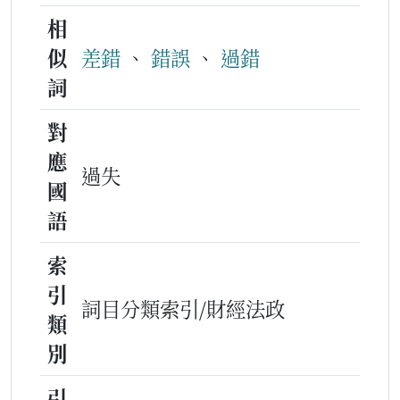
相
似
差錯
、
錯誤
、
過錯
詞
對
應
過失
國
語
索
引
詞目分類索引/財經法政
類
別
引