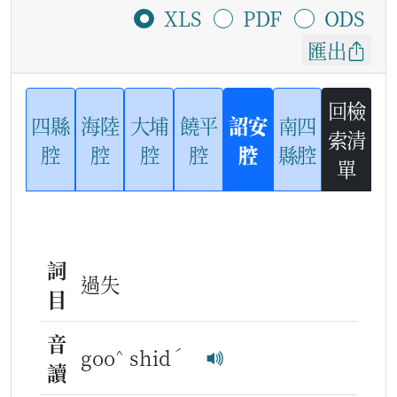
XLS
PDF
ODS
匯出
回檢
四縣
海陸
大埔
饒平
詔安
南四
索清
腔
腔
腔
腔
腔
縣腔
單
詞
過失
目
音
^
ˊ
goo
shid
讀