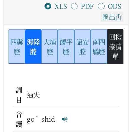
XLS
PDF
ODS
匯出
回檢
四縣
海陸
大埔
饒平
詔安
南四
索清
腔
腔
腔
腔
腔
縣腔
單
詞
過失
目
音
ˇ
go
shid
讀