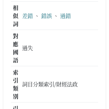
相
似
差錯
、
錯誤
、
過錯
詞
對
應
過失
國
語
索
引
詞目分類索引/財經法政
類
別
引