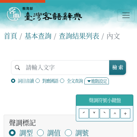
首頁
基本查詢
查詢結果列表
內文
檢 索
詞目音讀
對應國語
全文查詢
進階設定
聲調符號小鍵盤
ˊ
ˇ
ˋ
^
+
聲調標記
調型
調值
調號