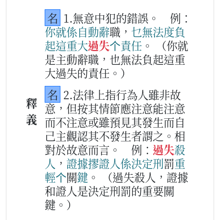
名
1.無意中犯的錯誤。
例：
你
就
係
自動
辭
職，
乜
無法度
負
起
這
重大
過失
个
責任
。
（你就
是主動辭職，也無法負起這重
大過失的責任。）
名
2.法律上指行為人雖非故
釋
意，但按其情節應注意能注意
義
而不注意或雖預見其發生而自
己主觀認其不發生者謂之。相
對於故意而言。
例：
過失
殺
人
，
證據
摎
證人
係
決定
刑
罰
重
輕
个
關
鍵
。
（過失殺人，證據
和證人是決定刑罰的重要關
鍵。）