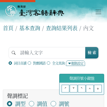
首頁
基本查詢
查詢結果列表
內文
檢 索
詞目音讀
對應國語
全文查詢
進階設定
聲調符號小鍵盤
ˊ
ˇ
ˋ
^
+
聲調標記
調型
調值
調號