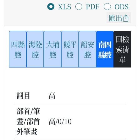
XLS
PDF
ODS
匯出
回檢
四縣
海陸
大埔
饒平
詔安
南四
索清
腔
腔
腔
腔
腔
縣腔
單
詞目
高
部首/筆
畫/部首
高/0/10
外筆畫