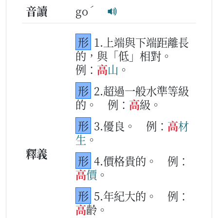
ˊ
音讀
go
形
1.上端與下端距離長
的，與「低」相對。
例：
高
山
。
形
2.超過一般水準等級
的。
例：
高
級。
形
3.優良。
例：
高
材
生
。
釋義
形
4.價格貴的。
例：
高
價
。
形
5.年紀大的。
例：
高
齡。