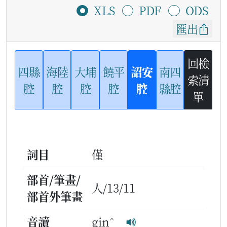
XLS
PDF
ODS
匯出
回檢
四縣
海陸
大埔
饒平
詔安
南四
索清
腔
腔
腔
腔
腔
縣腔
單
詞目
僅
部首/筆畫/
人/13/11
部首外筆畫
^
音讀
gin