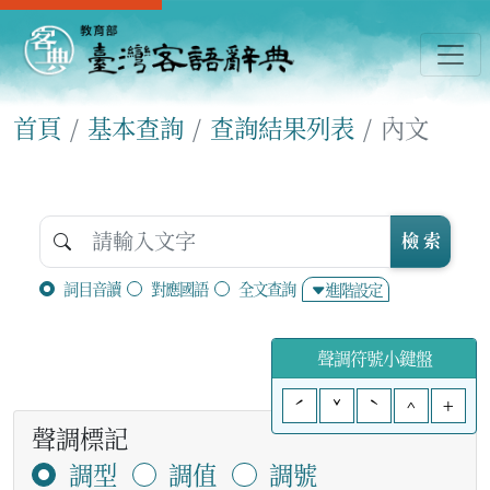
首頁
基本查詢
查詢結果列表
內文
檢 索
詞目音讀
對應國語
全文查詢
進階設定
聲調符號小鍵盤
ˊ
ˇ
ˋ
^
+
聲調標記
調型
調值
調號