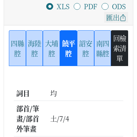
XLS
PDF
ODS
匯出
回檢
四縣
海陸
大埔
饒平
詔安
南四
索清
腔
腔
腔
腔
腔
縣腔
單
詞目
均
部首/筆
畫/部首
土/7/4
外筆畫