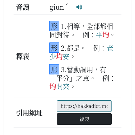
ˇ
音讀
giun
形
1.相等，全部都相
同對待。
例：
平
均
。
形
2.都是。
例：
老
釋義
少
均
安
。
形
3.當動詞用，有
「平分」之意。
例：
均
開
來
。
引用網址
複製