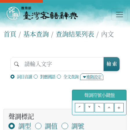
首頁
基本查詢
查詢結果列表
內文
檢 索
詞目音讀
對應國語
全文查詢
進階設定
聲調符號小鍵盤
ˊ
ˇ
ˋ
^
+
聲調標記
調型
調值
調號