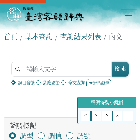
首頁
基本查詢
查詢結果列表
內文
檢 索
詞目音讀
對應國語
全文查詢
進階設定
聲調符號小鍵盤
ˊ
ˇ
ˋ
^
+
聲調標記
調型
調值
調號