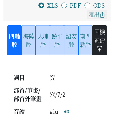
XLS
PDF
ODS
匯出
回檢
四縣
海陸
大埔
饒平
詔安
南四
索清
腔
腔
腔
腔
腔
縣腔
單
詞目
究
部首/筆畫/
穴/7/2
部首外筆畫
音讀
giu