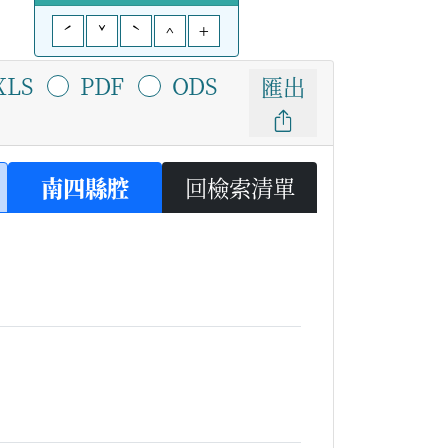
ˊ
ˇ
ˋ
^
+
XLS
PDF
ODS
匯出
南四縣腔
回檢索清單