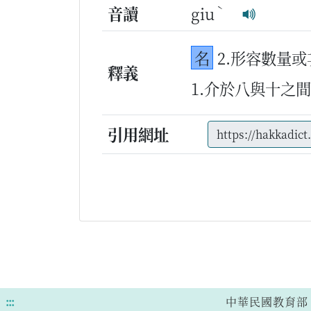
ˋ
音讀
giu
名
2.形容數量
釋義
1.介於八與十之
引用網址
:::
中華民國教育部 版權所有