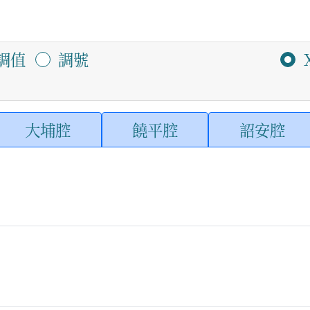
調值
調號
大埔腔
饒平腔
詔安腔