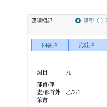
聲調標記
調型
四縣腔
海陸腔
詞目
九
部首/筆
畫/部首外
乙/2/1
筆畫