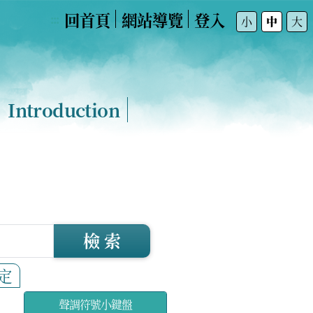
回首頁
網站導覽
登入
:::
小
中
大
Introduction
檢 索
定
聲調符號小鍵盤