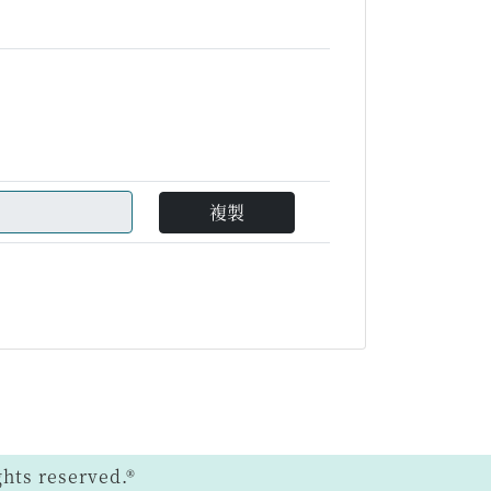
複製
ts reserved.®