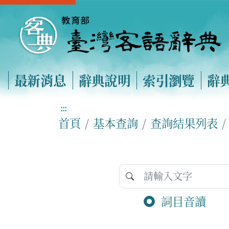
最新消息
辭典說明
索引瀏覽
辭
:::
首頁
基本查詢
查詢結果列表
詞目音讀