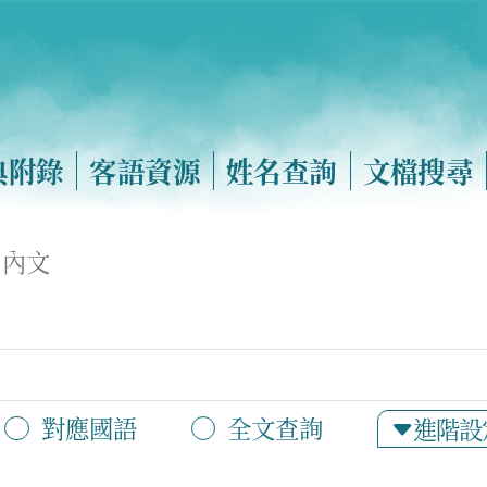
典附錄
客語資源
姓名查詢
文檔搜尋
內文
對應國語
全文查詢
進階設