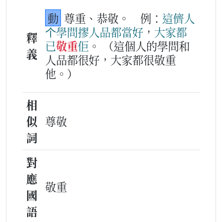
動
尊重、恭敬。
例：
這
儕
人
个
學問
摎
人品
都
當好
，
大家
都
釋
已
敬重
佢
。
（這個人的學問和
義
人品都很好，大家都很敬重
他。）
相
似
尊敬
詞
對
應
敬重
國
語