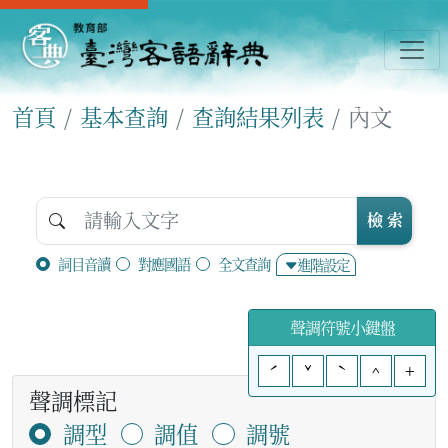
首頁
基本查詢
查詢結果列表
內文
檢 索
詞目音讀
對應國語
全文查詢
進階設定
聲調符號小鍵盤
ˊ
ˇ
ˋ
^
+
聲調標記
調型
調值
調號