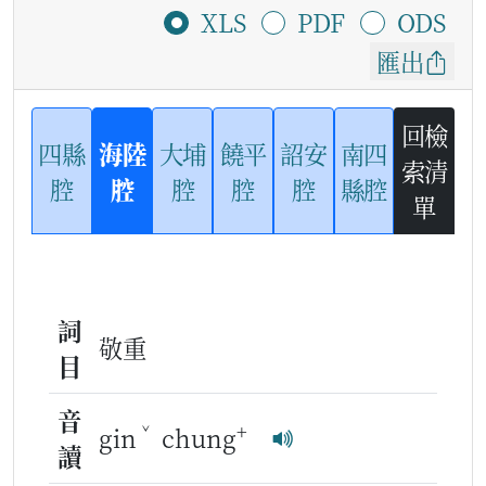
XLS
PDF
ODS
匯出
回檢
四縣
海陸
大埔
饒平
詔安
南四
索清
腔
腔
腔
腔
腔
縣腔
單
詞
敬重
目
音
ˇ
+
gin
chung
讀