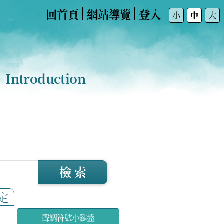
回首頁
網站導覽
登入
:::
小
中
大
Introduction
檢 索
定
聲調符號小鍵盤