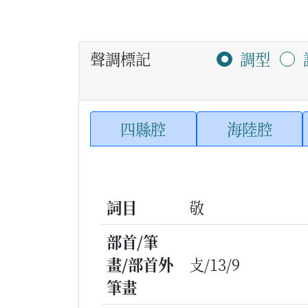
聲調標記
調型
四縣腔
海陸腔
詞目
敬
部首/筆
畫/部首外
攴/13/9
筆畫