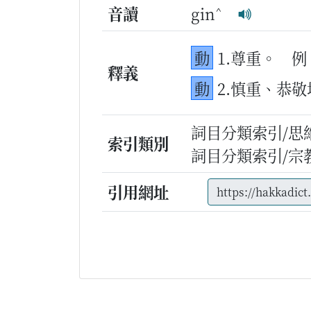
^
音讀
gin
動
1.尊重。
例
釋義
動
2.慎重、恭
詞目分類索引/思
索引類別
詞目分類索引/宗
引用網址