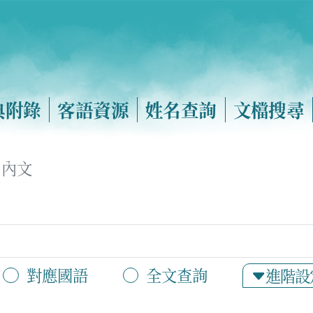
典附錄
客語資源
姓名查詢
文檔搜尋
內文
對應國語
全文查詢
進階設