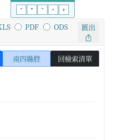
ˊ
ˇ
ˋ
^
+
XLS
PDF
ODS
匯出
南四縣腔
回檢索清單