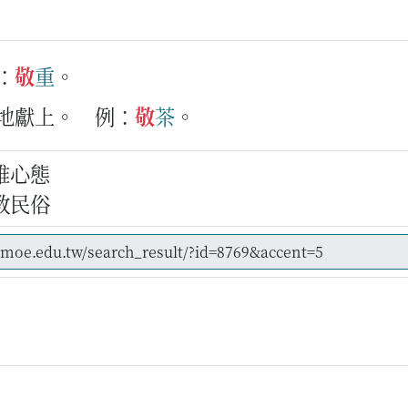
：
敬
重
。
敬地獻上。
例：
敬
茶
。
維心態
教民俗