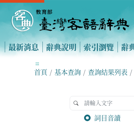
最新消息
辭典說明
索引瀏覽
辭
:::
首頁
基本查詢
查詢結果列表
詞目音讀