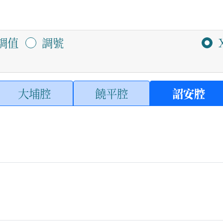
調值
調號
大埔腔
饒平腔
詔安腔