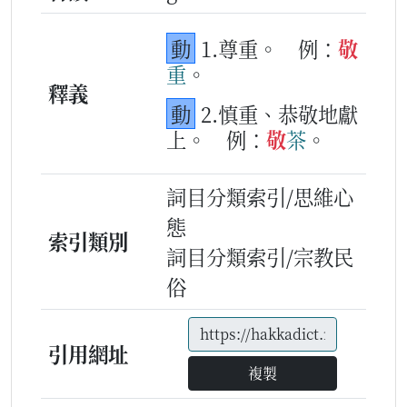
動
1.尊重。
例：
敬
重
。
釋義
動
2.慎重、恭敬地獻
上。
例：
敬
茶
。
詞目分類索引/思維心
態
索引類別
詞目分類索引/宗教民
俗
引用網址
複製