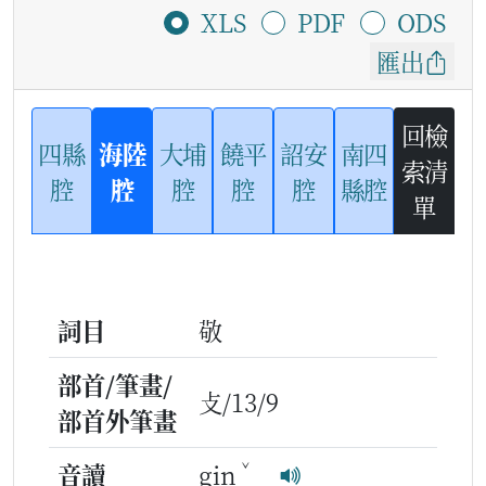
XLS
PDF
ODS
匯出
回檢
四縣
海陸
大埔
饒平
詔安
南四
索清
腔
腔
腔
腔
腔
縣腔
單
詞目
敬
部首/筆畫/
攴/13/9
部首外筆畫
ˇ
音讀
gin