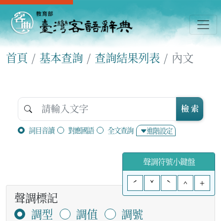
首頁
基本查詢
查詢結果列表
內文
檢 索
詞目音讀
對應國語
全文查詢
進階設定
聲調符號小鍵盤
ˊ
ˇ
ˋ
^
+
聲調標記
調型
調值
調號