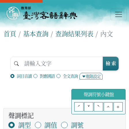
首頁
基本查詢
查詢結果列表
內文
檢 索
詞目音讀
對應國語
全文查詢
進階設定
聲調符號小鍵盤
ˊ
ˇ
ˋ
^
+
聲調標記
調型
調值
調號