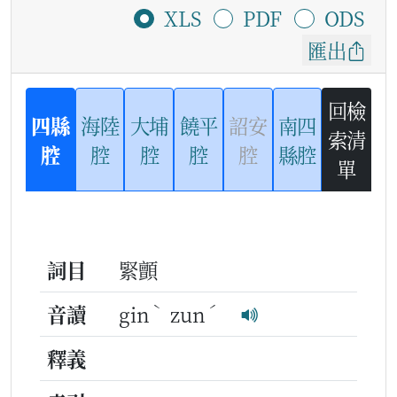
XLS
PDF
ODS
匯出
回檢
四縣
海陸
大埔
饒平
詔安
南四
索清
腔
腔
腔
腔
腔
縣腔
單
詞目
緊顫
ˋ
ˊ
音讀
gin
zun
釋義