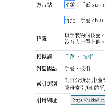
方言點
平鎮
：手藝 su^ 
竹北
：手藝 shiu
以手製物的技藝
釋義
沒有人比得上他
相似詞
手路
、
技術
對應國語
手藝、技術
詞目分類索引/產
索引類別
聲母索引/04 饒平/s
引用網址