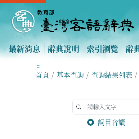
最新消息
辭典說明
索引瀏覽
辭
:::
首頁
基本查詢
查詢結果列表
詞目音讀