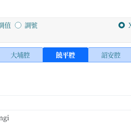
調值
調號
大埔腔
饒平腔
詔安腔
 ngi