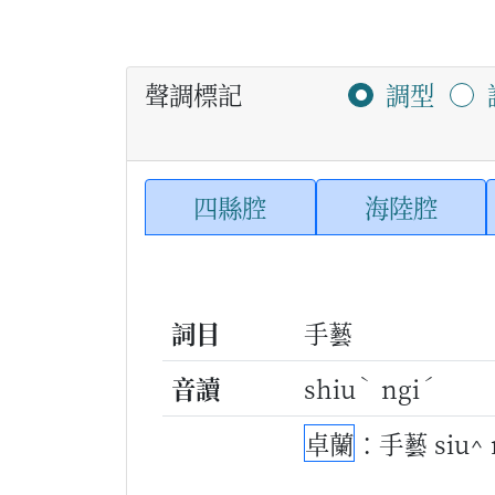
聲調標記
調型
四縣腔
海陸腔
詞目
手藝
ˋ
ˊ
音讀
shiu
ngi
卓蘭
：手藝 siu^