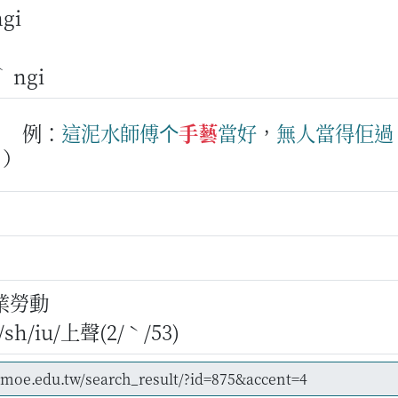
ngi
ˋ
ngi
。
例：
這
泥水師傅
个
手藝
當好
，
無
人
當得
佢
過
。）
業勞動
h/iu/上聲(2/ˋ/53)