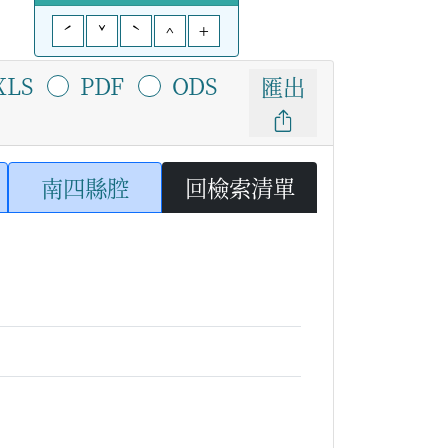
ˊ
ˇ
ˋ
^
+
XLS
PDF
ODS
匯出
南四縣腔
回檢索清單