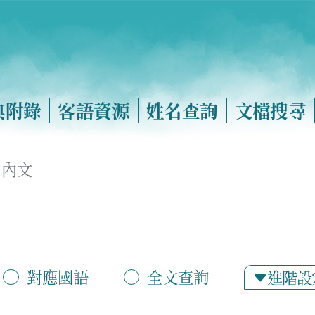
典附錄
客語資源
姓名查詢
文檔搜尋
內文
對應國語
全文查詢
進階設