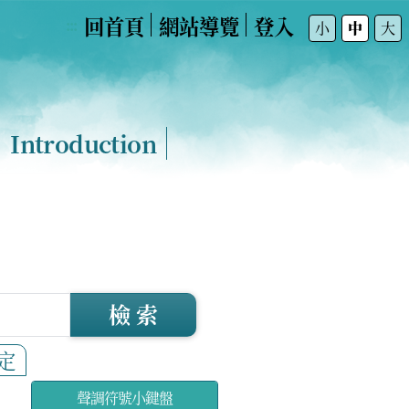
回首頁
網站導覽
登入
:::
小
中
大
Introduction
檢 索
定
聲調符號小鍵盤