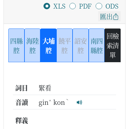
XLS
PDF
ODS
匯出
回檢
四縣
海陸
大埔
饒平
詔安
南四
索清
腔
腔
腔
腔
腔
縣腔
單
詞目
緊看
^
ˋ
音讀
gin
kon
釋義