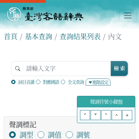
首頁
基本查詢
查詢結果列表
內文
檢 索
詞目音讀
對應國語
全文查詢
進階設定
聲調符號小鍵盤
ˊ
ˇ
ˋ
^
+
聲調標記
調型
調值
調號