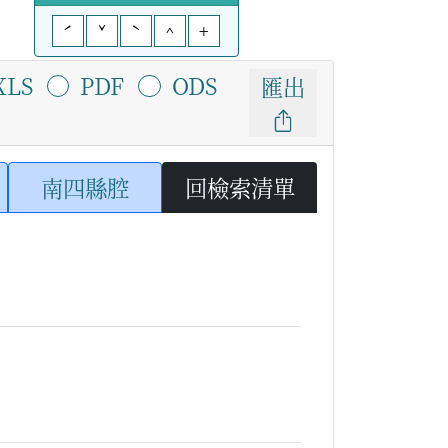
ˊ
ˇ
ˋ
^
+
XLS
PDF
ODS
匯出
南四縣腔
回檢索清單