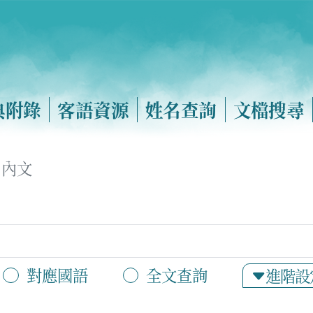
典附錄
客語資源
姓名查詢
文檔搜尋
內文
對應國語
全文查詢
進階設