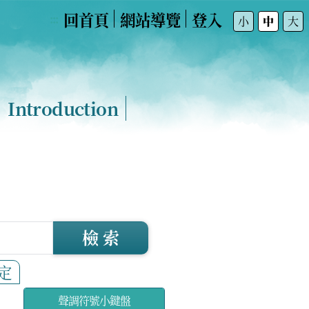
回首頁
網站導覽
登入
:::
小
中
大
Introduction
檢 索
定
聲調符號小鍵盤