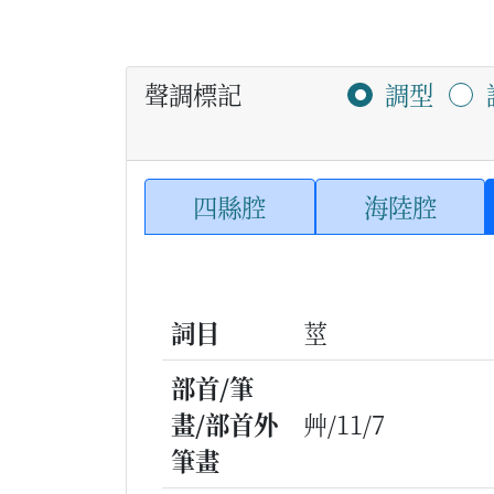
聲調標記
調型
四縣腔
海陸腔
詞目
莖
部首/筆
畫/部首外
艸/11/7
筆畫