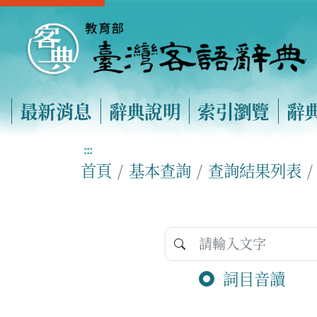
最新消息
辭典說明
索引瀏覽
辭
:::
首頁
基本查詢
查詢結果列表
詞目音讀