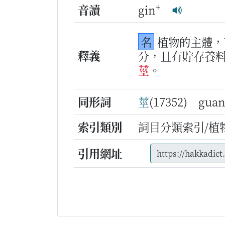
+
音讀
gin
名
植物的主體，
釋義
分，且有貯存養
莖
。
同形詞
莖
(17352) gua
索引類別
詞目分類索引/植
引用網址