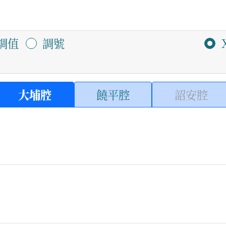
調值
調號
大埔腔
饒平腔
詔安腔