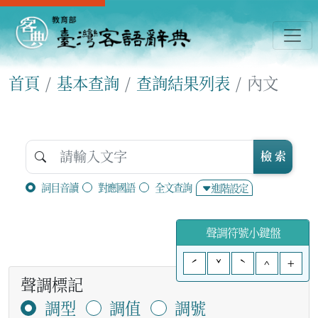
首頁
基本查詢
查詢結果列表
內文
檢 索
詞目音讀
對應國語
全文查詢
進階設定
聲調符號小鍵盤
ˊ
ˇ
ˋ
^
+
聲調標記
調型
調值
調號