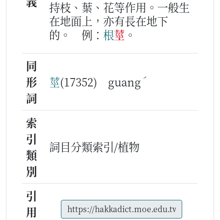
義
持枝、葉、花等作用。一般生
在地面上，亦有長在地下
的。
例：
根
莖
。
同
ˊ
形
莖
(17352) guang
詞
索
引
詞目分類索引/植物
類
別
引
用