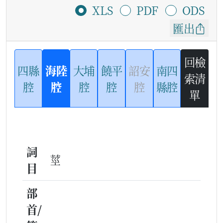
XLS
PDF
ODS
匯出
回檢
四縣
海陸
大埔
饒平
詔安
南四
索清
腔
腔
腔
腔
腔
縣腔
單
詞
莖
目
部
首/