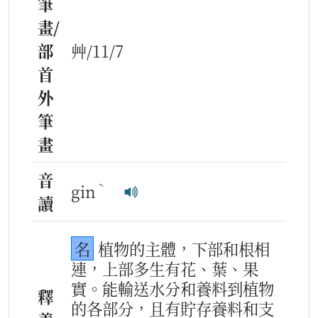
筆
畫/
部
艸/11/7
首
外
筆
畫
音
ˋ
gin
讀
名
植物的主體，下部和根相
連，上部多生有花、葉、果
實。能輸送水分和養料到植物
釋
的各部分，且有貯存養料和支