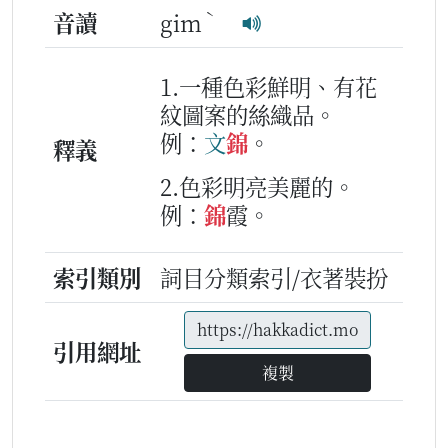
ˋ
音讀
gim
1.一種色彩鮮明、有花
紋圖案的絲織品。
例：
文
錦
。
釋義
2.色彩明亮美麗的。
例：
錦
霞。
索引類別
詞目分類索引/衣著裝扮
引用網址
複製