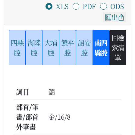
XLS
PDF
ODS
匯出
回檢
四縣
海陸
大埔
饒平
詔安
南四
索清
腔
腔
腔
腔
腔
縣腔
單
詞目
錦
部首/筆
畫/部首
金/16/8
外筆畫