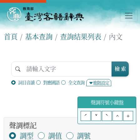
首頁
基本查詢
查詢結果列表
內文
檢 索
詞目音讀
對應國語
全文查詢
進階設定
聲調符號小鍵盤
ˊ
ˇ
ˋ
^
+
聲調標記
調型
調值
調號