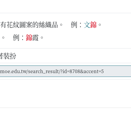
、有花紋圖案的絲織品。
例：
文
錦
。
的。
例：
錦
霞。
著裝扮