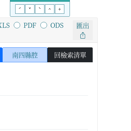
ˊ
ˇ
ˋ
^
+
XLS
PDF
ODS
匯出
南四縣腔
回檢索清單