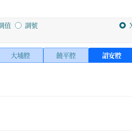
調值
調號
大埔腔
饒平腔
詔安腔