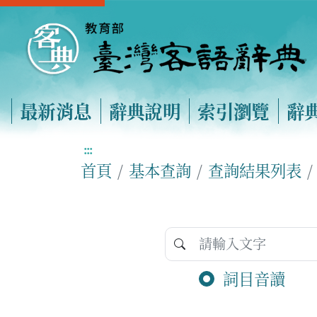
最新消息
辭典說明
索引瀏覽
辭
:::
首頁
基本查詢
查詢結果列表
詞目音讀