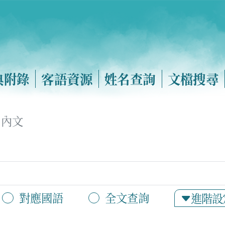
典附錄
客語資源
姓名查詢
文檔搜尋
內文
對應國語
全文查詢
進階設