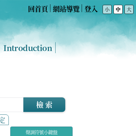
回首頁
網站導覽
登入
:::
小
中
大
Introduction
檢 索
定
聲調符號小鍵盤