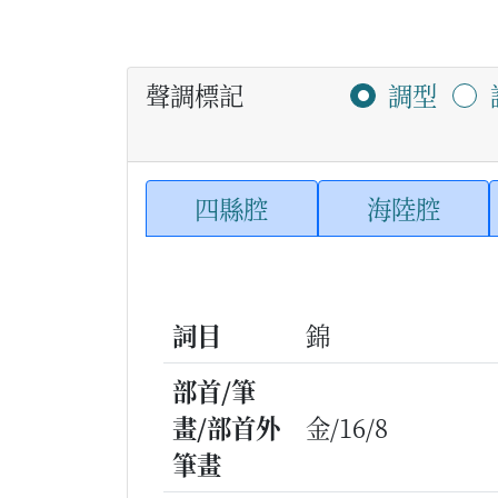
聲調標記
調型
四縣腔
海陸腔
詞目
錦
部首/筆
畫/部首外
金/16/8
筆畫