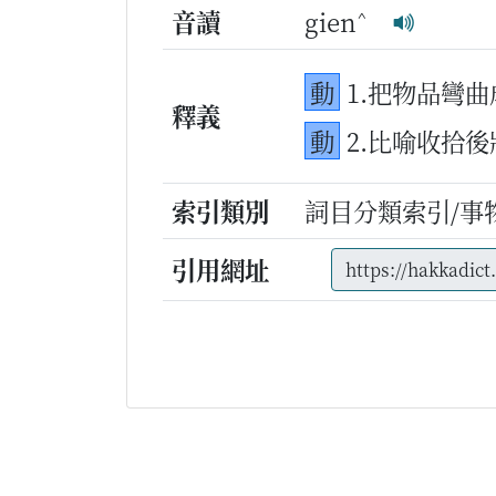
^
音讀
gien
動
1.把物品彎
釋義
動
2.比喻收拾
索引類別
詞目分類索引/事
引用網址