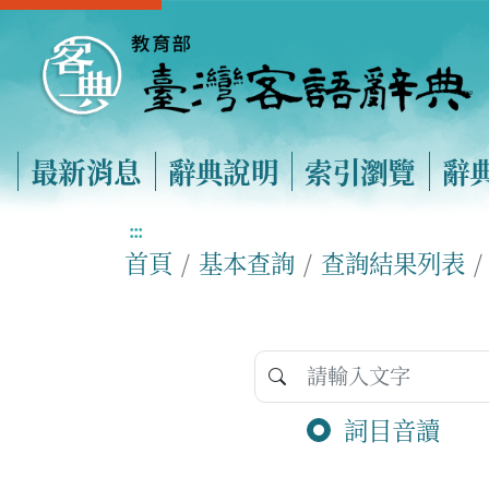
最新消息
辭典說明
索引瀏覽
辭
:::
首頁
基本查詢
查詢結果列表
詞目音讀