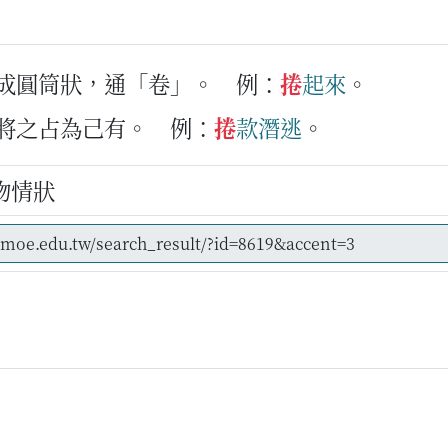
曲成圓筒狀，通「卷」。
例：
捲
起來
。
後將之占為己有。
例：
捲
款
潛
逃
。
物情狀