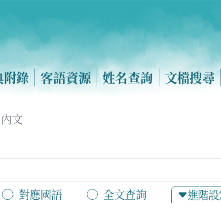
典附錄
客語資源
姓名查詢
文檔搜尋
內文
對應國語
全文查詢
進階設