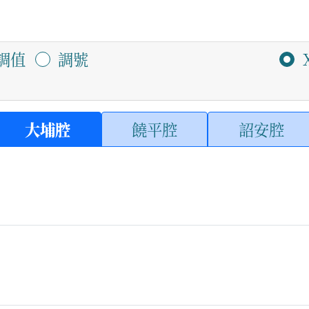
調值
調號
大埔腔
饒平腔
詔安腔