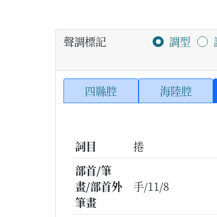
聲調標記
調型
四縣腔
海陸腔
詞目
捲
部首/筆
畫/部首外
手/11/8
筆畫