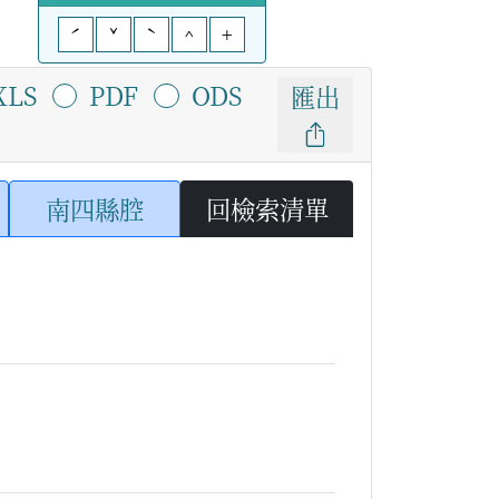
ˊ
ˇ
ˋ
^
+
XLS
PDF
ODS
匯出
南四縣腔
回檢索清單