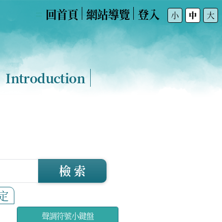
回首頁
網站導覽
登入
:::
小
中
大
Introduction
檢 索
定
聲調符號小鍵盤