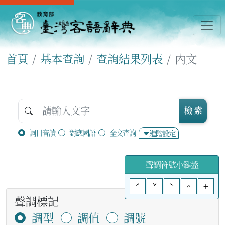
首頁
基本查詢
查詢結果列表
內文
檢 索
詞目音讀
對應國語
全文查詢
進階設定
聲調符號小鍵盤
ˊ
ˇ
ˋ
^
+
聲調標記
調型
調值
調號