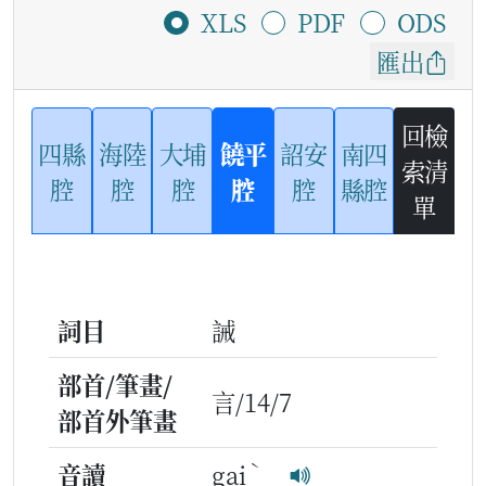
XLS
PDF
ODS
匯出
回檢
四縣
海陸
大埔
饒平
詔安
南四
索清
腔
腔
腔
腔
腔
縣腔
單
詞目
誡
部首/筆畫/
言/14/7
部首外筆畫
ˋ
音讀
gai