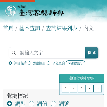
首頁
基本查詢
查詢結果列表
內文
檢 索
詞目音讀
對應國語
全文查詢
進階設定
聲調符號小鍵盤
ˊ
ˇ
ˋ
^
+
聲調標記
調型
調值
調號