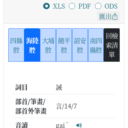
XLS
PDF
ODS
匯出
回檢
四縣
海陸
大埔
饒平
詔安
南四
索清
腔
腔
腔
腔
腔
縣腔
單
詞目
誡
部首/筆畫/
言/14/7
部首外筆畫
ˇ
音讀
gai