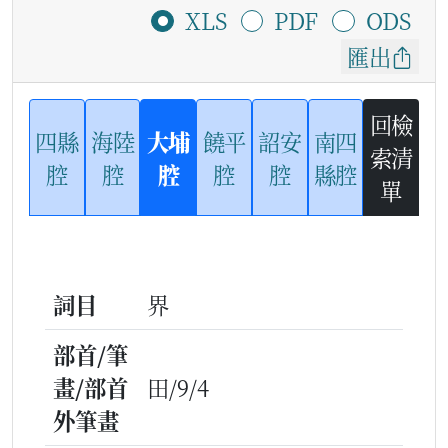
XLS
PDF
ODS
匯出
回檢
四縣
海陸
大埔
饒平
詔安
南四
索清
腔
腔
腔
腔
腔
縣腔
單
詞目
界
部首/筆
畫/部首
田/9/4
外筆畫