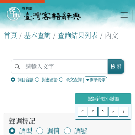
首頁
基本查詢
查詢結果列表
內文
檢 索
詞目音讀
對應國語
全文查詢
進階設定
聲調符號小鍵盤
ˊ
ˇ
ˋ
^
+
聲調標記
調型
調值
調號