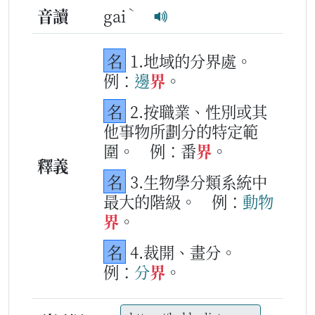
ˋ
音讀
gai
名
1.地域的分界處。
例：
邊
界
。
名
2.按職業、性別或其
他事物所劃分的特定範
圍。
例：番
界
。
釋義
名
3.生物學分類系統中
最大的階級。
例：
動物
界
。
名
4.裁開、畫分。
例：
分
界
。