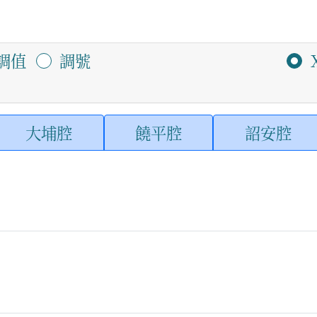
調值
調號
大埔腔
饒平腔
詔安腔