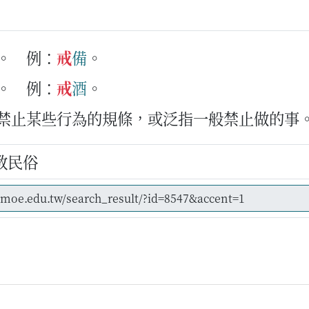
。
例：
戒
備
。
。
例：
戒
酒
。
束禁止某些行為的規條，或泛指一般禁止做的事
教民俗