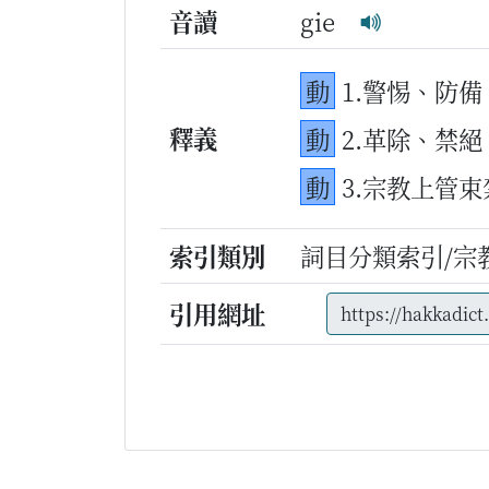
音讀
gie
動
1.警惕、防備
釋義
動
2.革除、禁絕
動
3.宗教上管
索引類別
詞目分類索引/宗
引用網址