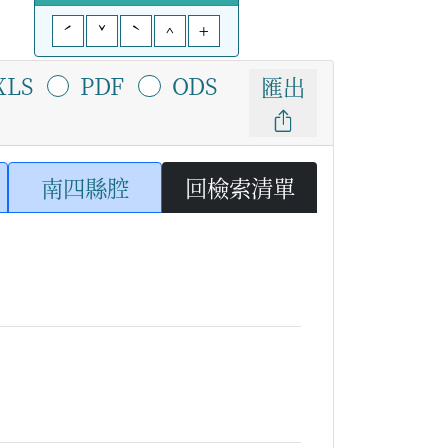
ˊ
ˇ
ˋ
^
+
XLS
PDF
ODS
匯出
南四縣腔
回檢索清單