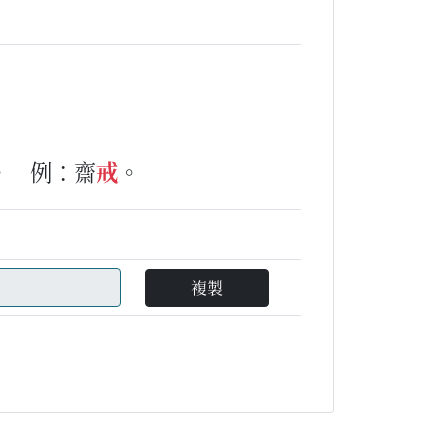
。
例：齋
戒
。
複製