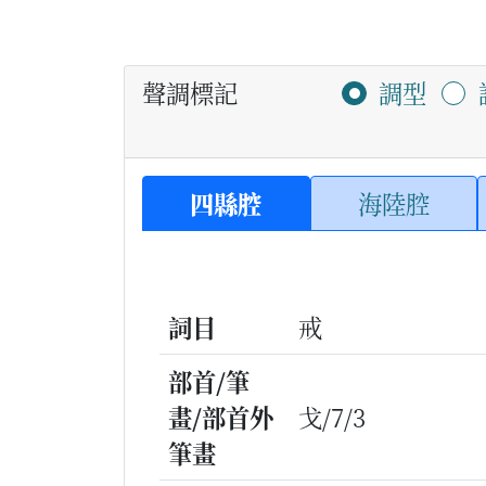
聲調標記
調型
四縣腔
海陸腔
詞目
戒
部首/筆
畫/部首外
戈/7/3
筆畫