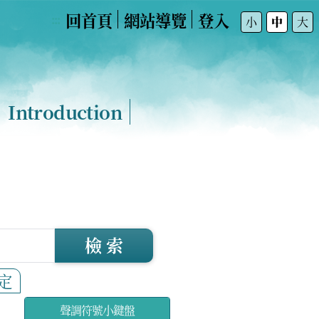
回首頁
網站導覽
登入
:::
小
中
大
Introduction
檢 索
定
聲調符號小鍵盤