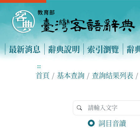
最新消息
辭典說明
索引瀏覽
辭
:::
首頁
基本查詢
查詢結果列表
詞目音讀