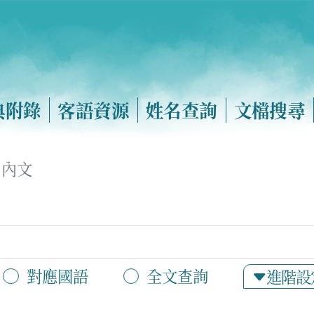
典附錄
客語資源
姓名查詢
文檔搜尋
內文
對應國語
全文查詢
進階設