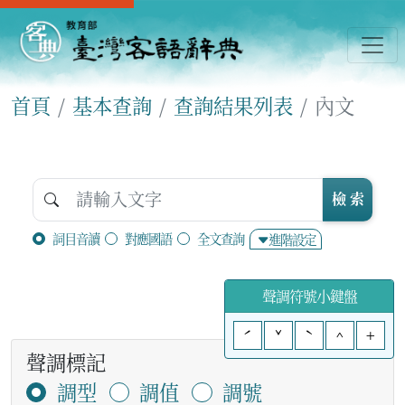
首頁
基本查詢
查詢結果列表
內文
檢 索
詞目音讀
對應國語
全文查詢
進階設定
聲調符號小鍵盤
ˊ
ˇ
ˋ
^
+
聲調標記
調型
調值
調號