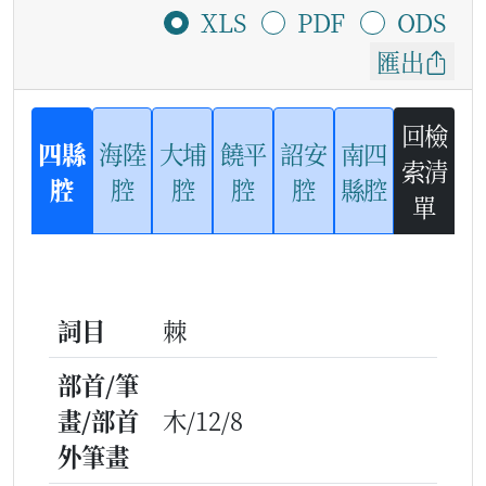
XLS
PDF
ODS
匯出
回檢
四縣
海陸
大埔
饒平
詔安
南四
索清
腔
腔
腔
腔
腔
縣腔
單
詞目
棘
部首/筆
畫/部首
木/12/8
外筆畫