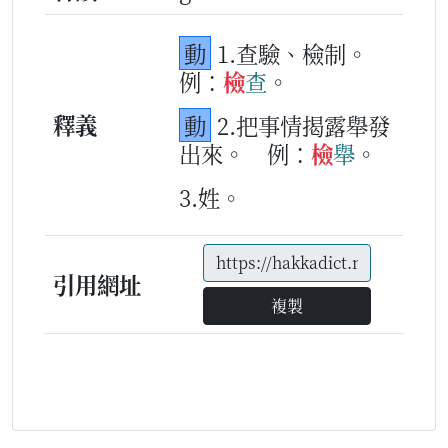
動
1.查驗、檢制。
例：
檢
查
。
釋義
動
2.把事情揭露舉發
出來。
例：
檢
舉
。
3.姓。
引用網址
複製