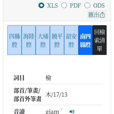
XLS
PDF
ODS
匯出
回檢
四縣
海陸
大埔
饒平
詔安
南四
索清
腔
腔
腔
腔
腔
縣腔
單
詞目
檢
部首/筆畫/
木/17/13
部首外筆畫
ˋ
音讀
giam