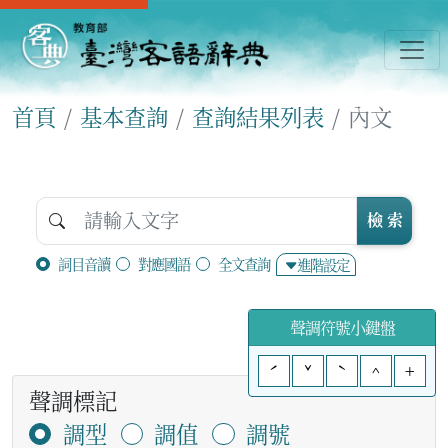
首頁
基本查詢
查詢結果列表
內文
檢 索
詞目音讀
對應國語
全文查詢
進階設定
聲調符號小鍵盤
ˊ
ˇ
ˋ
^
+
聲調標記
調型
調值
調號