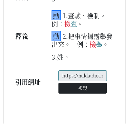
動
1.查驗、檢制。
例：
檢
查
。
釋義
動
2.把事情揭露舉發
出來。
例：
檢
舉
。
3.姓。
引用網址
複製