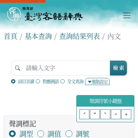
首頁
基本查詢
查詢結果列表
內文
檢 索
詞目音讀
對應國語
全文查詢
進階設定
聲調符號小鍵盤
ˊ
ˇ
ˋ
^
+
聲調標記
調型
調值
調號