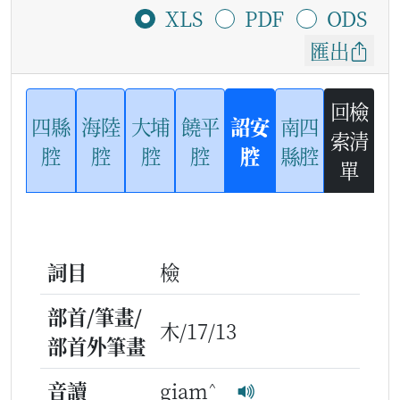
XLS
PDF
ODS
匯出
回檢
四縣
海陸
大埔
饒平
詔安
南四
索清
腔
腔
腔
腔
腔
縣腔
單
詞目
檢
部首/筆畫/
木/17/13
部首外筆畫
^
音讀
giam