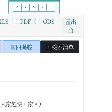
ˊ
ˇ
ˋ
^
+
XLS
PDF
ODS
匯出
南四縣腔
回檢索清單
，大家趕快回家。）