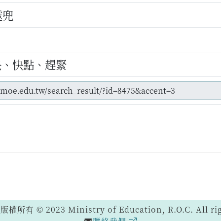
遽兜
快、快點、趕緊
 © 2023 Ministry of Education, R.O.C. All righ