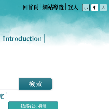
回首頁
網站導覽
登入
:::
小
中
大
Introduction
檢 索
定
聲調符號小鍵盤