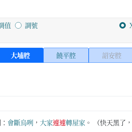
調值
調號
大埔腔
饒平腔
詔安腔
例：
會
斷烏
咧
，
大家
遽遽
轉屋家
。
（快天黑了