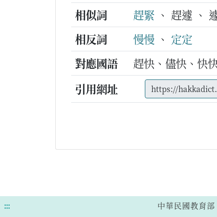
相似詞
趕緊
、 趕遽 、 
相反詞
慢慢
、
定定
對應國語
趕快、儘快、快
引用網址
:::
中華民國教育部 版權所有