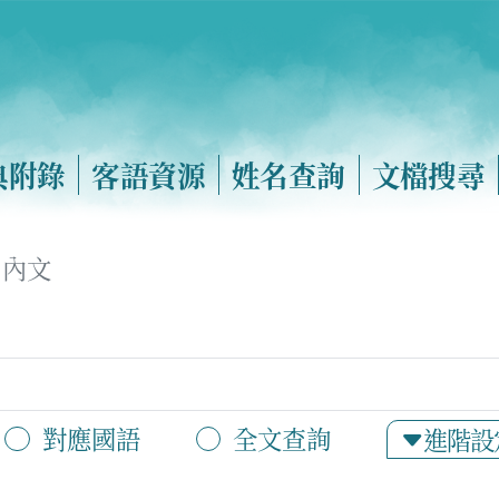
典附錄
客語資源
姓名查詢
文檔搜尋
內文
對應國語
全文查詢
進階設