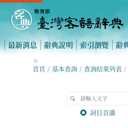
最新消息
辭典說明
索引瀏覽
辭
:::
首頁
基本查詢
查詢結果列表
詞目音讀