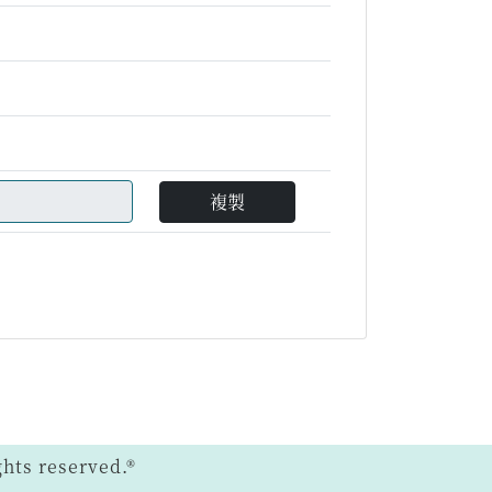
複製
ts reserved.®