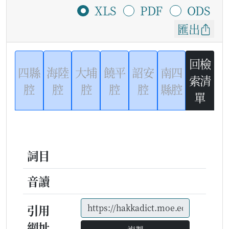
XLS
PDF
ODS
匯出
回檢
四縣
海陸
大埔
饒平
詔安
南四
索清
腔
腔
腔
腔
腔
縣腔
單
詞目
音讀
引用
網址