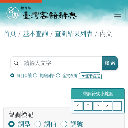
首頁
基本查詢
查詢結果列表
內文
檢 索
詞目音讀
對應國語
全文查詢
進階設定
聲調符號小鍵盤
ˊ
ˇ
ˋ
^
+
聲調標記
調型
調值
調號