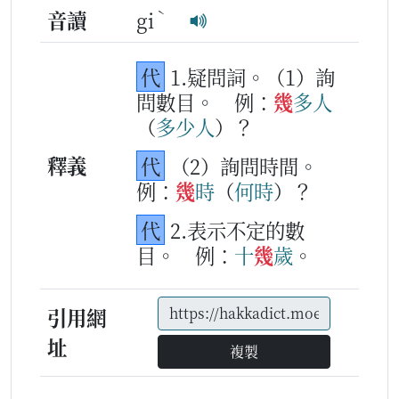
ˋ
音讀
gi
代
1.疑問詞。（1）詢
問數目。
例：
幾
多
人
（
多少
人
）？
釋義
代
（2）詢問時間。
例：
幾
時
（
何
時
）？
代
2.表示不定的數
目。
例：
十
幾
歲
。
引用網
址
複製