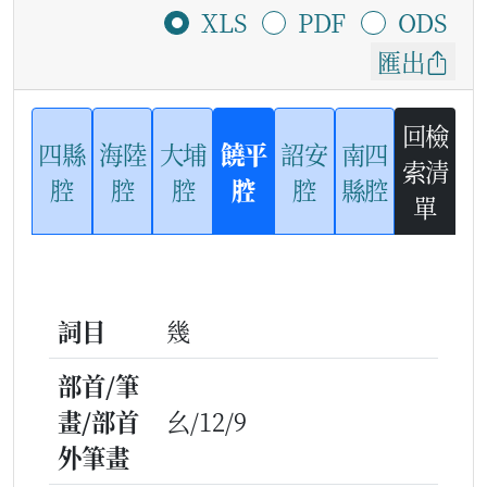
XLS
PDF
ODS
匯出
回檢
四縣
海陸
大埔
饒平
詔安
南四
索清
腔
腔
腔
腔
腔
縣腔
單
詞目
幾
部首/筆
畫/部首
幺/12/9
外筆畫