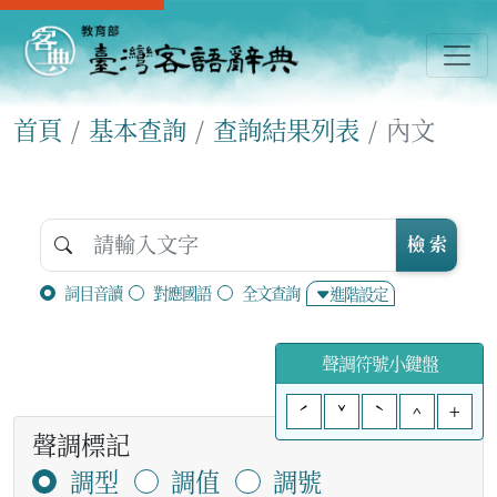
首頁
基本查詢
查詢結果列表
內文
檢 索
詞目音讀
對應國語
全文查詢
進階設定
聲調符號小鍵盤
ˊ
ˇ
ˋ
^
+
聲調標記
調型
調值
調號