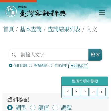
首頁
基本查詢
查詢結果列表
內文
檢 索
詞目音讀
對應國語
全文查詢
進階設定
聲調符號小鍵盤
ˊ
ˇ
ˋ
^
+
聲調標記
調型
調值
調號