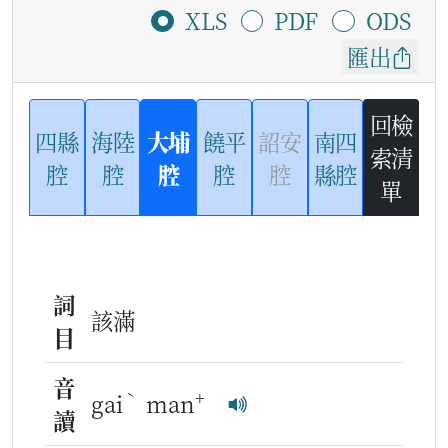
XLS
PDF
ODS
匯出
回檢
四縣
海陸
大埔
饒平
詔安
南四
索清
腔
腔
腔
腔
腔
縣腔
單
詞
該滿
目
音
ˋ
+
gai
man
讀