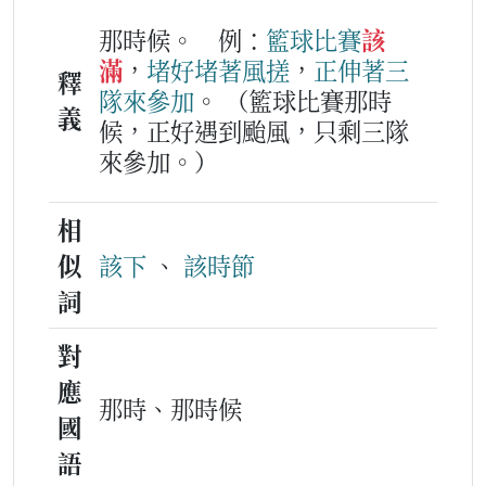
那時候。
例：
籃球
比賽
該
滿
，
堵好
堵著
風搓
，
正
伸著
三
釋
隊
來
參加
。
（籃球比賽那時
義
候，正好遇到颱風，只剩三隊
來參加。）
相
似
該下
、
該時節
詞
對
應
那時、那時候
國
語